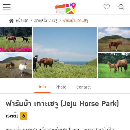
ญี่ปุ่นเที่ยวไหนดี
หน้าแรก
เกาหลีใต้
เชจู
ฟาร์มม้า เกาะเชจู
เที่ยวฮอกไกโด
เที่ยวเกียวโต
เที่ยวซัปโปโร
เที่ยวฟุกุโอกะ
เที่ยวโตเกียว
เที่ยวนาโกย่า
เที่ยวโอซาก้า
เอเชียเที่ยวไหนดี
Info
Photo
Contact
ญี่ปุ่น
เวียดนาม
ฟาร์มม้า เกาะเชจู
(Jeju Horse Park)
เกาหลีใต้
ลาว
จีน
สิงคโปร์
เรตติ้ง
6
ไต้หวัน
อินโดนีเซีย
ฟาร์มม้า เกาะเชจู หรือ สวนม้าเชจู (Jeju Horse Park) เป็น