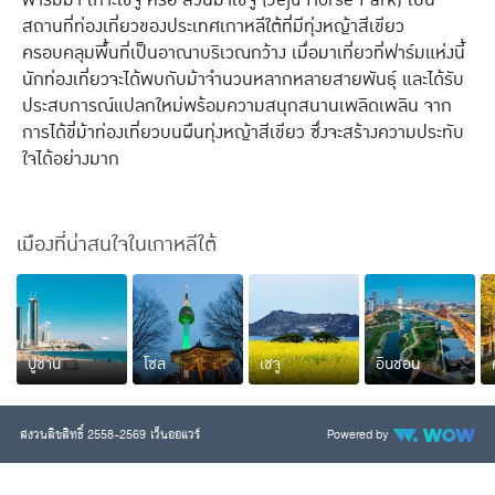
ฮ่องกง
อินเดีย
สถานที่ท่องเที่ยวของประเทศเกาหลีใต้ที่มีทุ่งหญ้าสีเขียว
ครอบคลุมพื้นที่เป็นอาณาบริเวณกว้าง เมื่อมาเที่ยวที่ฟาร์มแห่งนี้
มาเก๊า
จอร์เจีย
นักท่องเที่ยวจะได้พบกับม้าจำนวนหลากหลายสายพันธุ์ และได้รับ
ประสบการณ์แปลกใหม่พร้อมความสนุกสนานเพลิดเพลิน จาก
พม่า
ตุรกี
การได้ขี่ม้าท่องเที่ยวบนผืนทุ่งหญ้าสีเขียว ซึ่งจะสร้างความประทับ
ไทย
ใจได้อย่างมาก
ยุโรปเที่ยวไหนดี
เมืองที่น่าสนใจในเกาหลีใต้
ฝรั่งเศส
ฟินแลนด์
ออสเตรีย
นอร์เวย์
อิตาลี
รัสเซีย
ปูซาน
โซล
เชจู
อินชอน
อังกฤษ
กรีซ
สวิตเซอร์แลนด์
ฮังการี
สงวนลิขสิทธิ์ 2558-2569 เว็นออแวร์
Powered by
เนเธอร์แลนด์