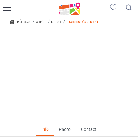
ญี่ปุ่นเที่ยวไหนดี
หน้าแรก
มาเก๊า
มาเก๊า
เดอะเวเนเชี่ยน มาเก๊า
เที่ยวฮอกไกโด
เที่ยวเกียวโต
เที่ยวซัปโปโร
เที่ยวฟุกุโอกะ
เที่ยวโตเกียว
เที่ยวนาโกย่า
เที่ยวโอซาก้า
เอเชียเที่ยวไหนดี
ญี่ปุ่น
เวียดนาม
เกาหลีใต้
ลาว
จีน
สิงคโปร์
Info
Photo
Contact
ไต้หวัน
อินโดนีเซีย