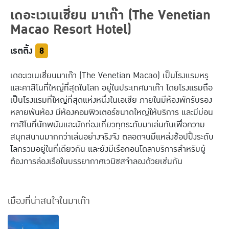
เดอะเวเนเชี่ยน มาเก๊า
(The Venetian
ฮ่องกง
อินเดีย
Macao Resort Hotel)
มาเก๊า
จอร์เจีย
เรตติ้ง
8
พม่า
ตุรกี
ไทย
เดอะเวเนเชี่ยนมาเก๊า (The Venetian Macao) เป็นโรงแรมหรู
และคาสิโนที่ใหญ่ที่สุดในโลก อยู่ในประเทศมาเก๊า โดยโรงแรมถือ
ยุโรปเที่ยวไหนดี
เป็นโรงแรมที่ใหญ่ที่สุดแห่งหนึ่งในเอเชีย ภายในมีห้องพักรับรอง
หลายพันห้อง มีห้องคอมพิวเตอร์ขนาดใหญ่ให้บริการ และมีบ่อน
ฝรั่งเศส
ฟินแลนด์
คาสิโนที่นักพนันและนักท่องเที่ยวทุกระดับมาเล่นกันเพื่อความ
ออสเตรีย
นอร์เวย์
สนุกสนานมากกว่าเล่นอย่างจริงจัง ตลอดจนมีแหล่งช้อปปิ้งระดับ
โลกรวมอยู่ในที่เดียวกัน และยังมีเรือกอนโดลาบริการสำหรับผู้
อิตาลี
รัสเซีย
ต้องการล่องเรือในบรรยากาศเวนิซสจำลองด้วยเช่นกัน
อังกฤษ
กรีซ
สวิตเซอร์แลนด์
ฮังการี
เมืองที่น่าสนใจในมาเก๊า
เนเธอร์แลนด์