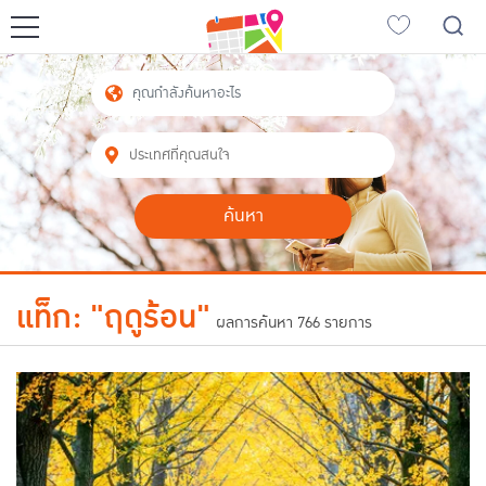
ญี่ปุ่นเที่ยวไหนดี
เที่ยวฮอกไกโด
เที่ยวเกียวโต
เที่ยวซัปโปโร
เที่ยวฟุกุโอกะ
เที่ยวโตเกียว
เที่ยวนาโกย่า
ค้นหา
เที่ยวโอซาก้า
เอเชียเที่ยวไหนดี
แท็ก: "ฤดูร้อน"
ผลการค้นหา 766 รายการ
ญี่ปุ่น
เวียดนาม
เกาหลีใต้
ลาว
จีน
สิงคโปร์
ไต้หวัน
อินโดนีเซีย