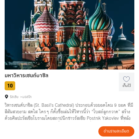
มหาวิหารเซนต์บาซิล
10
เก็บไว้
รัสเซีย
มอสโค
วิหารเซนต์บาซิล (St. Basil's Cathedral) ประกอบด้วยยอดโดม 9 ยอด ที่มี
สีสันสวยงาม สดใส ใครๆ ก็ตั้งชื่อเล่นให้วิหารนี้ว่า “โบสถ์ลูกกวาด” สร้าง
ด้วยศิลปะรัสเซียโบราณโดยสถาปนิกชาวรัสเซีย Postnik Yakovlev ที่หลัง
จากสร้างเสร็จก็ถูกควักดวงตาทั้งสองข้าง โดยคำสั่งของพระเจ้าอีวานที่ 4
หรือกษัตริย์อีวานผู้โหดร้าย ทรงพอพระทัยในความงดงามของมหาวิหาร
อ่านรายละเอียด
แห่งนี้มาก จึงมีคำสั่งให้ปูนบำเหน็จแก่สถาปนิกผู้ออกแบบด้วยการควัก