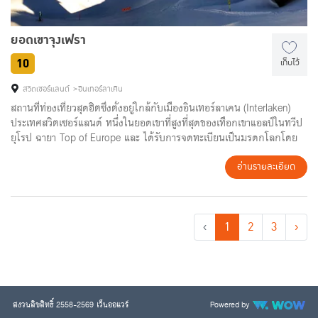
ยอดเขาจุงเฟรา
10
เก็บไว้
สวิตเซอร์แลนด์
อินเทอร์ลาเคิน
สถานที่ท่องเที่ยวสุดฮิตซึ่งตั้งอยู่ใกล้กับเมืองอินเทอร์ลาเคน (Interlaken)
ประเทศสวิตเซอร์แลนด์ หนึ่งในยอดเขาที่สูงที่สุดของเทือกเขาแอลป์ในทวีป
ยุโรป ฉายา Top of Europe และ ได้รับการจดทะเบียนเป็นมรดกโลกโดย
องค์การยูเนสโก เมื่อปี ค.ศ. 2007 โดยมีสถานีรถไฟจุงเฟรายอค
(Jungfraujoch) ซึ่งเป็นสถานีรถไฟที่สูงที่สุดในยุโรปตั้งอยู่ด้านบน
อ่านรายละเอียด
‹
1
2
3
›
สงวนลิขสิทธิ์ 2558-2569 เว็นออแวร์
Powered by