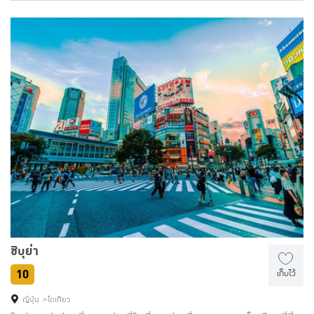
สถานที่เที่ยวอันโด่งดังในปัจจุบัน
ทวีปอื่นๆ
สหรัฐอเมริกา
ออสเตรเลีย
แคนาดา
นิวซีแลนด์
อียิปต์
JAN
FEB
มกราคม
กุมภาพันธ์
เที่ยวไหนดี
เที่ยวไหนดี
MAR
APR
มีนาคม
เมษายน
เที่ยวไหนดี
เที่ยวไหนดี
ชิบุย่า
MAY
10
เก็บไว้
พฤษภาคม
เที่ยวไหนดี
ญี่ปุ่น
โตเกียว