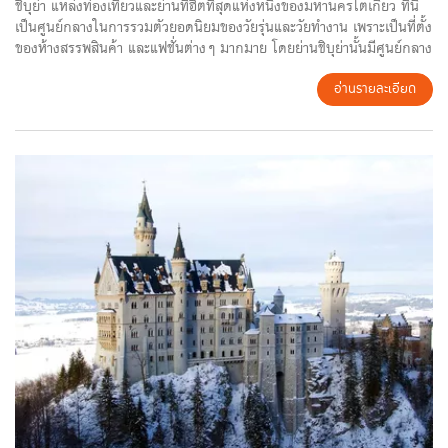
ชิบุย่า แหล่งท่องเที่ยวและย่านที่ฮิตที่สุดแห่งหนึ่งของมหานครโตเกียว ที่นี่
เป็นศูนย์กลางในการรวมตัวยอดนิยมของวัยรุ่นและวัยทำงาน เพราะเป็นที่ตั้ง
ของห้างสรรพสินค้า และแฟชั่นต่างๆ มากมาย โดยย่านชิบุย่านั้นมีศูนย์กลาง
อยู่ตรงสถานีรถไฟชิบุย่า หนึ่งในสถานีใหญ่ของโตเกียวที่มีความซับซ้อน
เพราะมีรถไฟฟ้าทั้งบนดินและใต้ดินหลายสาย จึงทำให้สถานีชิบุยะมีผู้คน
อ่านรายละเอียด
ผ่านไปมาถึงวันละประมาณ 2 ล้านต้นๆ ที่สำคัญชิบุย่ามีจุดนัดพบที่มีชื่อ
เสียงนั่นก็คือบริเวณอนุสรณ์รูปปั้นของสุนัขชื่อฮาจิโกะนั่นเอง