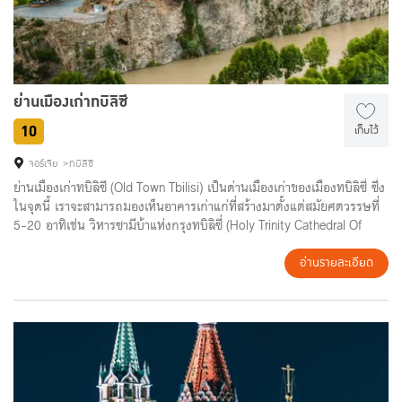
ย่านเมืองเก่าทบิลิซี
10
เก็บไว้
จอร์เจีย
ทบิลิซี
ย่านเมืองเก่าทบิลิซี (Old Town Tbilisi) เป็นด่านเมืองเก่าของเมืองทบิลิซี่ ซึ่ง
ในจุดนี้ เราจะสามารถมองเห็นอาคารเก่าแก่ที่สร้างมาตั้งแต่สมัยศตวรรษที่
5-20 อาทิเช่น วิหารซามีบ้าแห่งกรุงทบิลิซี่ (Holy Trinity Cathedral Of
Tbilisi) สะพานแห่งสันติภาพ (The Bridge of Peace) โบสถ์เมเตฆี (Metekhi
Church) และโบสถ์เก่าแก่อายุราว 800 ปี แต่ตึกรามบ้านช่องที่สร้างมาก่อ
อ่านรายละเอียด
นคริสศตวรรษที่ 19 ส่วนใหญ่ถูกทำลายไปจนหมด จากการรุกรานของชาว
เปอร์เซียในปี ค.ศ.1795