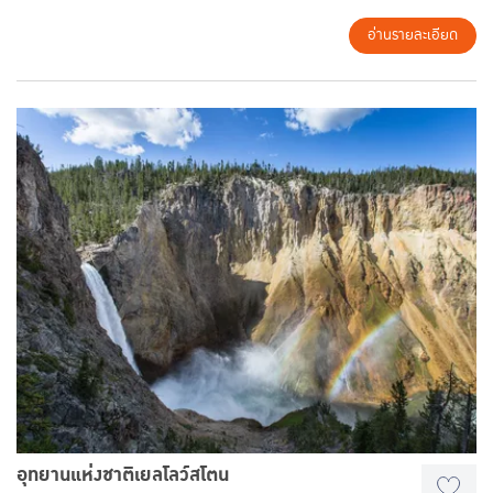
ไฮไลท์อยู่ที่ ซุปเปอร์ทรี ที่มีโครงสร้างรูปต้นไม้สูงประมาณตึก 9-16 ชั้น ซึ่ง
มีทั้งหมด18 ต้น โดยมีทางเดินเชื่อมต่อซุปเปอร์ทรีเหล่านี้เพื่อให้นักท่อง
อ่านรายละเอียด
เที่ยวได้เดินชมความงดงาม และสีสันของพันธุ์ไม้ได้จากมุมสูง และบนต้นที่
สูง 50 เมตร จะมีจุดชมวิวที่สามารถมองเห็นวิวของอ่าวแบบพาโนรามิคได้
อีกด้วย
อุทยานแห่งชาติเยลโลว์สโตน