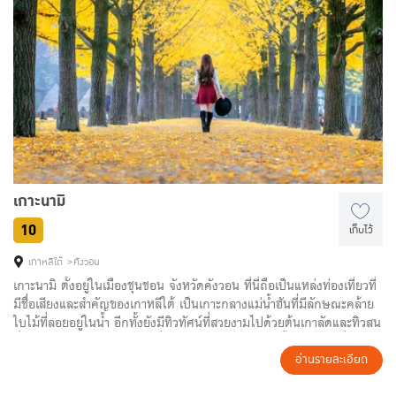
ฮ่องกง
อินเดีย
มาเก๊า
จอร์เจีย
พม่า
ตุรกี
ไทย
ยุโรปเที่ยวไหนดี
ฝรั่งเศส
ฟินแลนด์
เกาะนามิ
10
เก็บไว้
ออสเตรีย
นอร์เวย์
เกาหลีใต้
คังวอน
อิตาลี
รัสเซีย
เกาะนามิ ตั้งอยู่ในเมืองชุนชอน จังหวัดคังวอน ที่นี่ถือเป็นแหล่งท่องเที่ยวที่
มีชื่อเสียงและสำคัญของเกาหลีใต้ เป็นเกาะกลางแม่น้ำฮันที่มีลักษณะคล้าย
อังกฤษ
กรีซ
ใบไม้ที่ลอยอยู่ในน้ำ อีกทั้งยังมีทิวทัศน์ที่สวยงามไปด้วยต้นเกาลัดและทิวสน
สวิตเซอร์แลนด์
ฮังการี
ที่เรียงรายตลอดสองข้างทาง ซึ่งในแต่ละฤดูต้นไม้เหล่านี้ก็จะแปรเปลี่ยน
สภาพกลายเป็นความงามที่หลากหลาย จนทำให้เกาะแห่งนี้ถูกเลือกให้เป็น
อ่านรายละเอียด
เนเธอร์แลนด์
สถานที่ถ่ายทำซีรีส์ชื่อดังอย่างเรื่อง Winter Love Song จนทำให้กลายเป็น