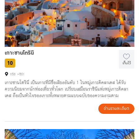
เกาะซานโตรินี
10
เก็บไว้
กรีซ
ซีร่า
เกาะซานโตรินี่ เป็นเกาะที่มีชื่อเสียงอันดับ 1 ในหมู่เกาะดิคลาเดส ได้รับ
ความนิยมจากนักท่องเที่ยวทั่วโลก เปรียบเสมือนราชินีแห่งหมู่เกาะดิคลา
เดส ถือเป็นหัวใจของเกาะทั้งหลายตามแบบฉบับของความงามตาม
จินตนาการถึงเกาะในกรีซ บ้านสีขาวและยอดโบสถ์ทรงโดมที่รายล้อมด้วยสี
ฟ้าสดจากทุกทิศ ไม่ว่าจะเป็นทะเล ท้องฟ้า หรือแม้แต่กรอบประตูหน้าต่างสี
อ่านรายละเอียด
สดใส ชมวิวของเกาะภูเขาไฟนีอา คาเมนี่ ซึ่งเป็นภูเขาไฟที่มีอายุน้อยที่สุด
กับธรรมชาติที่สวยงามแปลกตาของทะเลเมดิเตอร์เรเนียน