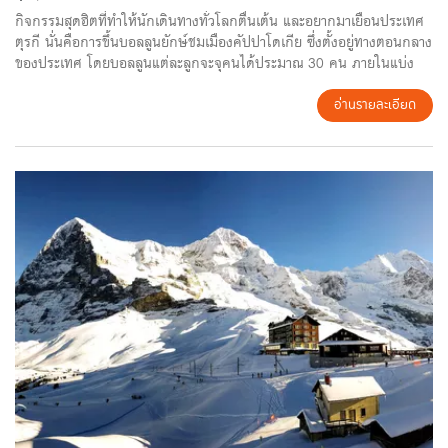
กิจกรรมสุดฮิตที่ทำให้นักเดินทางทั่วโลกตื่นเต้น และอยากมาเยือนประเทศ
ตุรกี นั่นคือการขึ้นบอลลูนยักษ์ชมเมืองคัปปาโดเกีย ซึ่งตั้งอยู่ทางตอนกลาง
ของประเทศ โดยบอลลูนแต่ละลูกจะจุคนได้ประมาณ 30 คน ภายในแบ่ง
ออกเป็น 5 ช่อง โดยมี 2 ช่องทางด้านซ้ายและขวาสำหรับผู้โดยสาร ส่วน
ช่องกลางนั้นสำหรับกัปตัน จากนั้นบอลลูนก็จะลอยขึ้นสู่ท้องฟ้าเหนือคัปปา
อ่านรายละเอียด
โดเกีย อันเป็นบริเวณภูเขาหินโบราณที่เป็นที่อยู่อาศัยของคนสมัยโบราณ
โดยการสกัดหินเพื่อทำเป็นห้องต่าง ๆ รวมทั้งยังมีการขุดลงไปในชั้นใต้ดิน
เพื่อทำเป็นห้องด้วย