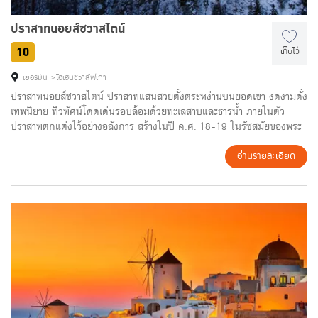
ปราสาทนอยส์ชวาสไตน์
10
เก็บไว้
เยอรมัน
โฮเฮนชวาล์ฟเกา
ปราสาทนอยส์ชวาสไตน์ ปราสาทแสนสวยตั้งตระหง่านบนยอดเขา งดงามดั่ง
เทพนิยาย ทิวทัศน์โดดเด่นรอบล้อมด้วยทะเลสาบและธารน้ำ ภายในตัว
ปราสาทตกแต่งไว้อย่างอลังการ สร้างในปี ค.ศ. 18-19 ในรัชสมัยของพระ
เจ้าลุดวิกที่ 2 เชิญเยี่ยมชมห้องทรงงาน ห้องบรรทม ห้องฮอลล์ที่ใช้ในการ
แสดงโอเปร่าและคอนเสิร์ต พร้อมสัมผัสความงดงามของปราสาทที่ยากเกิน
อ่านรายละเอียด
กว่าจะบรรยาย แม้กระทั่งราชาการ์ตูนวอล์ทดิสนีย์ยังได้จำลองแบบไปเป็น
ปราสาทในเทพนิยาย อันเปรียบเสมือนสัญลักษณ์ของสวนสนุกดิสนีย์แลนด์