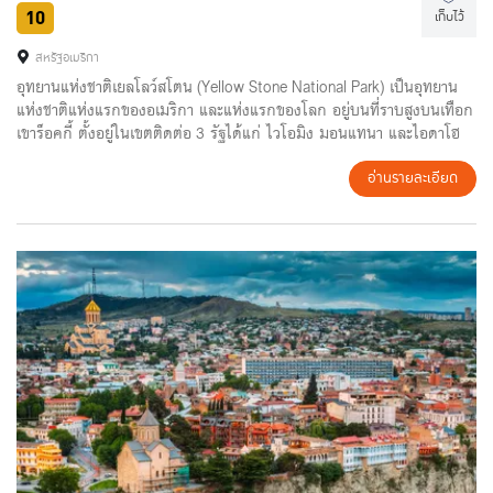
10
เก็บไว้
สหรัฐอเมริกา
อุทยานแห่งชาติเยลโลว์สโตน (Yellow Stone National Park) เป็นอุทยาน
แห่งชาติแห่งแรกของอเมริกา และแห่งแรกของโลก อยู่บนที่ราบสูงบนเทือก
เขาร็อคกี้ ตั้งอยู่ในเขตติดต่อ 3 รัฐได้แก่ ไวโอมิง มอนแทนา และไอดาโฮ
แต่พื้นที่ส่วนใหญ่อยู่ในรัฐไวโอมิง เป็นอุทยานแห่งชาติที่ใหญ่ที่สุดในสหรัฐ
ภายในอุทยานมีภูเขาสูง มีบ่อน้ำร้อน และน้ำพุร้อนและสัตว์ป่ามากมาย
อ่านรายละเอียด
นอกจากนี้ยังมีสถานที่ท่องเที่ยวได้อีก ไฮไลท์ของที่นี่ คือ บ่อน้ำพุร้อนสีรุ้ง
แห่งเยลโลว์สโตน (Grand Prismatic Spring) เป็นบ่อน้ำพุร้อนที่มีขนาดใหญ่
ที่สุดในอเมริกา