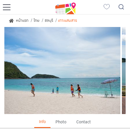
ญี่ปุ่นเที่ยวไหนดี
หน้าแรก
ไทย
ชลบุรี
เกาะแสมสาร
เที่ยวฮอกไกโด
เที่ยวเกียวโต
เที่ยวซัปโปโร
เที่ยวฟุกุโอกะ
เที่ยวโตเกียว
เที่ยวนาโกย่า
เที่ยวโอซาก้า
เอเชียเที่ยวไหนดี
ญี่ปุ่น
เวียดนาม
เกาหลีใต้
ลาว
จีน
สิงคโปร์
Info
Photo
Contact
ไต้หวัน
อินโดนีเซีย