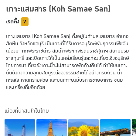
เกาะแสมสาร
(Koh Samae San)
ฮ่องกง
อินเดีย
มาเก๊า
จอร์เจีย
เรตติ้ง
7
พม่า
ตุรกี
เกาะแสมสาร (Koh Samae San) ตั้งอยู่ในตำบลแสมสาร อำเภอ
ไทย
สัตหีบ จังหวัดชลบุรี เป็นเกาะที่ได้รับการอนุรักษ์พันธุกรรมพืชอัน
เนื่องมาจากพระราชดำริ สมเด็จพระเทพรัตนราชสุดาฯ สยามบรม
ยุโรปเที่ยวไหนดี
ราชกุมารี และเปิดเกาะให้เป็นแหล่งเรียนรู้และท่องเที่ยวเชิงอนุรักษ์
โดยการมาเที่ยวยังเกาะนี้จะไม่สามารถพักค้างคืนได้ ทำให้บนเกาะ
ฝรั่งเศส
ฟินแลนด์
นั้นยังคงความอุดมสมบูรณ์ของธรรมชาติได้อย่างครบถ้วน น้ำ
ทะเลใส หาดทรายสวย และบนเกาะยังมีบริการขายอาหาร ขนม
ออสเตรีย
นอร์เวย์
และเครื่องดื่มอีกด้วย
อิตาลี
รัสเซีย
อังกฤษ
กรีซ
เมืองที่น่าสนใจในไทย
สวิตเซอร์แลนด์
ฮังการี
เนเธอร์แลนด์