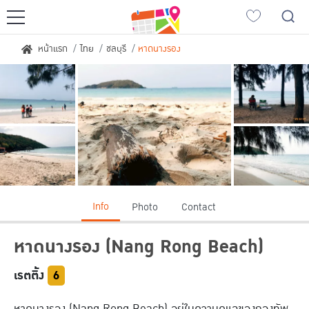
ญี่ปุ่นเที่ยวไหนดี
หน้าแรก
ไทย
ชลบุรี
หาดนางรอง
เที่ยวฮอกไกโด
เที่ยวเกียวโต
เที่ยวซัปโปโร
เที่ยวฟุกุโอกะ
เที่ยวโตเกียว
เที่ยวนาโกย่า
เที่ยวโอซาก้า
เอเชียเที่ยวไหนดี
Info
Photo
Contact
ญี่ปุ่น
เวียดนาม
หาดนางรอง
(Nang Rong Beach)
เกาหลีใต้
ลาว
จีน
สิงคโปร์
เรตติ้ง
6
ไต้หวัน
อินโดนีเซีย
หาดนางรอง (Nang Rong Beach) อยู่ในความดูแลของกองทัพ