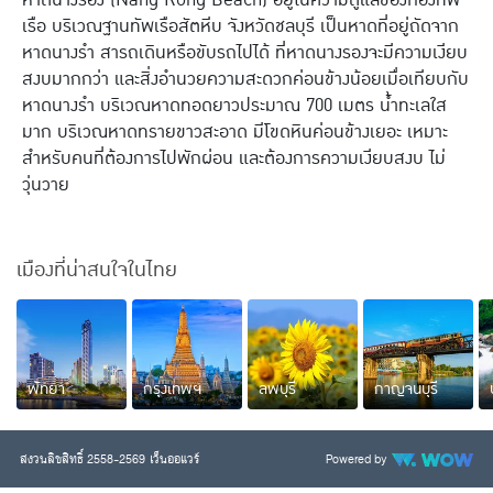
ฮ่องกง
อินเดีย
เรือ บริเวณฐานทัพเรือสัตหีบ จังหวัดชลบุรี เป็นหาดที่อยู่ถัดจาก
หาดนางรำ สารถเดินหรือขับรถไปได้ ที่หาดนางรองจะมีความเงียบ
มาเก๊า
จอร์เจีย
สงบมากกว่า และสิ่งอำนวยความสะดวกค่อนข้างน้อยเมื่อเทียบกับ
หาดนางรำ บริเวณหาดทอดยาวประมาณ 700 เมตร น้ำทะเลใส
พม่า
ตุรกี
มาก บริเวณหาดทรายขาวสะอาด มีโขดหินค่อนข้างเยอะ เหมาะ
ไทย
สำหรับคนที่ต้องการไปพักผ่อน และต้องการความเงียบสงบ ไม่
วุ่นวาย
ยุโรปเที่ยวไหนดี
ฝรั่งเศส
ฟินแลนด์
เมืองที่น่าสนใจในไทย
ออสเตรีย
นอร์เวย์
อิตาลี
รัสเซีย
อังกฤษ
กรีซ
พัทยา
กรุงเทพฯ
ลพบุรี
กาญจนบุรี
สวิตเซอร์แลนด์
ฮังการี
สงวนลิขสิทธิ์ 2558-2569 เว็นออแวร์
Powered by
เนเธอร์แลนด์