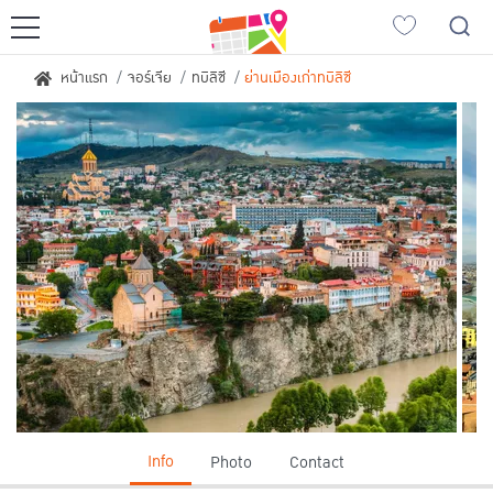
ญี่ปุ่นเที่ยวไหนดี
หน้าแรก
จอร์เจีย
ทบิลิซี
ย่านเมืองเก่าทบิลิซี
เที่ยวฮอกไกโด
เที่ยวเกียวโต
เที่ยวซัปโปโร
เที่ยวฟุกุโอกะ
เที่ยวโตเกียว
เที่ยวนาโกย่า
เที่ยวโอซาก้า
เอเชียเที่ยวไหนดี
ญี่ปุ่น
เวียดนาม
เกาหลีใต้
ลาว
จีน
สิงคโปร์
Info
Photo
Contact
ไต้หวัน
อินโดนีเซีย