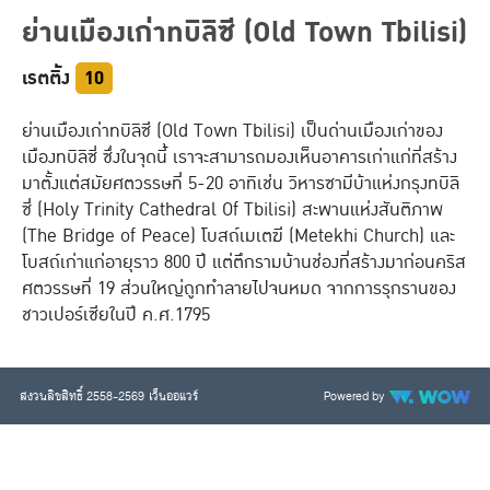
ย่านเมืองเก่าทบิลิซี
(Old Town Tbilisi)
ฮ่องกง
อินเดีย
มาเก๊า
จอร์เจีย
เรตติ้ง
10
พม่า
ตุรกี
ย่านเมืองเก่าทบิลิซี (Old Town Tbilisi) เป็นด่านเมืองเก่าของ
ไทย
เมืองทบิลิซี่ ซึ่งในจุดนี้ เราจะสามารถมองเห็นอาคารเก่าแก่ที่สร้าง
มาตั้งแต่สมัยศตวรรษที่ 5-20 อาทิเช่น วิหารซามีบ้าแห่งกรุงทบิลิ
ยุโรปเที่ยวไหนดี
ซี่ (Holy Trinity Cathedral Of Tbilisi) สะพานแห่งสันติภาพ
(The Bridge of Peace) โบสถ์เมเตฆี (Metekhi Church) และ
ฝรั่งเศส
ฟินแลนด์
โบสถ์เก่าแก่อายุราว 800 ปี แต่ตึกรามบ้านช่องที่สร้างมาก่อนคริส
ศตวรรษที่ 19 ส่วนใหญ่ถูกทำลายไปจนหมด จากการรุกรานของ
ออสเตรีย
นอร์เวย์
ชาวเปอร์เซียในปี ค.ศ.1795
อิตาลี
รัสเซีย
อังกฤษ
กรีซ
สงวนลิขสิทธิ์ 2558-2569 เว็นออแวร์
Powered by
สวิตเซอร์แลนด์
ฮังการี
เนเธอร์แลนด์