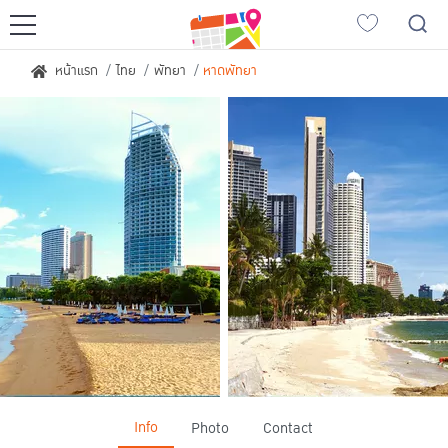
ญี่ปุ่นเที่ยวไหนดี
หน้าแรก
ไทย
พัทยา
หาดพัทยา
เที่ยวฮอกไกโด
เที่ยวเกียวโต
เที่ยวซัปโปโร
เที่ยวฟุกุโอกะ
เที่ยวโตเกียว
เที่ยวนาโกย่า
เที่ยวโอซาก้า
เอเชียเที่ยวไหนดี
ญี่ปุ่น
เวียดนาม
เกาหลีใต้
ลาว
จีน
สิงคโปร์
Info
Photo
Contact
ไต้หวัน
อินโดนีเซีย