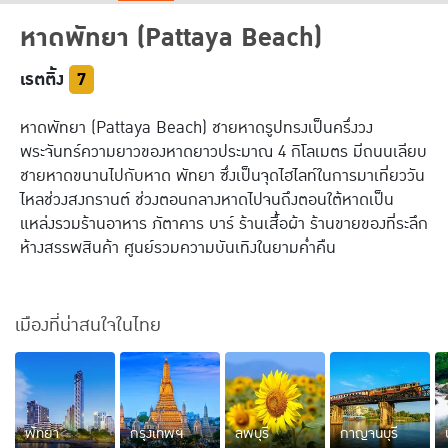
ฮ่องกง
อินเดีย
หาดพัทยา
(Pattaya Beach)
มาเก๊า
จอร์เจีย
เรตติ้ง
7
พม่า
ตุรกี
หาดพัทยา (Pattaya Beach) ชายหาดรูปทรงเป็นครึ่งวง
ไทย
พระจันทร์ความยาวของหาดยาวประมาณ 4 กิโลเมตร มีถนนเลียบ
ชายหาดขนานไปกับหาด พัทยา ซึ่งเป็นจุดไฮไลท์ในการมาเที่ยววัน
ยุโรปเที่ยวไหนดี
ไหลช่วงสงกรานต์ ช่วงตอนกลางหาดไปจนถึงตอนใต้หาดเป็น
แหล่งรวมร้านอาหาร ภัตาคาร บาร์ ร้านเสื้อผ้า ร้านขายของที่ระลึก
ฝรั่งเศส
ฟินแลนด์
ห้างสรรพสินค้า ศูนย์รวมความบันเทิงในยามค่ำคืน
ออสเตรีย
นอร์เวย์
อิตาลี
รัสเซีย
เมืองที่น่าสนใจในไทย
อังกฤษ
กรีซ
สวิตเซอร์แลนด์
ฮังการี
เนเธอร์แลนด์
พัทยา
กรุงเทพฯ
ลพบุรี
กาญจนบุรี