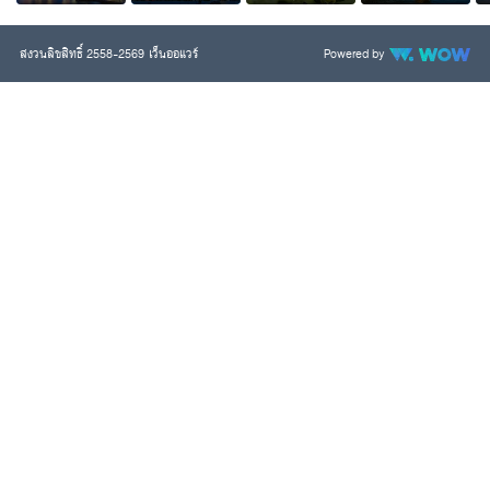
ทวีปอื่นๆ
สงวนลิขสิทธิ์ 2558-2569 เว็นออแวร์
Powered by
สหรัฐอเมริกา
ออสเตรเลีย
แคนาดา
นิวซีแลนด์
อียิปต์
JAN
FEB
มกราคม
กุมภาพันธ์
เที่ยวไหนดี
เที่ยวไหนดี
MAR
APR
มีนาคม
เมษายน
เที่ยวไหนดี
เที่ยวไหนดี
MAY
JUN
พฤษภาคม
มิถุนายน
เที่ยวไหนดี
เที่ยวไหนดี