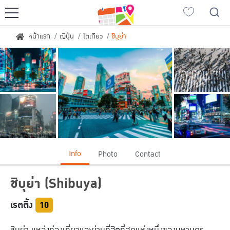
ญี่ปุ่นเที่ยวไหนดี
หน้าแรก
ญี่ปุ่น
โตเกียว
ชิบุย่า
เที่ยวฮอกไกโด
เที่ยวเกียวโต
เที่ยวซัปโปโร
เที่ยวฟุกุโอกะ
เที่ยวโตเกียว
เที่ยวนาโกย่า
เที่ยวโอซาก้า
เอเชียเที่ยวไหนดี
Info
Photo
Contact
ญี่ปุ่น
เวียดนาม
ชิบุย่า
(Shibuya)
เกาหลีใต้
ลาว
จีน
สิงคโปร์
เรตติ้ง
10
ไต้หวัน
อินโดนีเซีย
ชิบุย่า แหล่งท่องเที่ยวและย่านที่ฮิตที่สุดแห่งหนึ่งของมหานคร